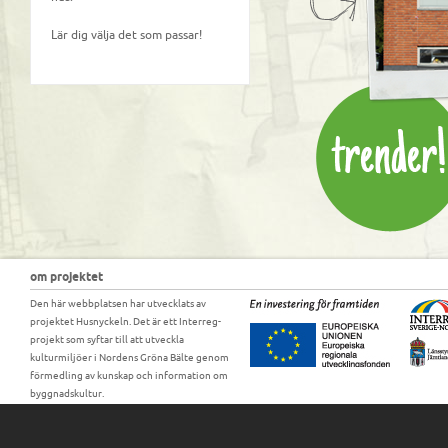
Lär dig välja det som passar!
om projektet
Den här webbplatsen har utvecklats av
projektet Husnyckeln. Det är ett Interreg-
projekt som syftar till att utveckla
kulturmiljöer i Nordens Gröna Bälte genom
förmedling av kunskap och information om
byggnadskultur.