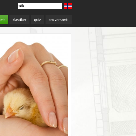
amt
klassiker
quiz
om varsamt.