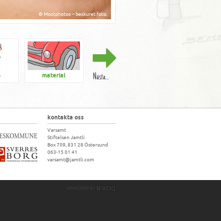
Nästa...
p
material
erfarenhet
kontakta oss
Varsamt
Stiftelsen Jamtli
Box 709, 831 28 Östersund
063-15 01 41
varsamt@jamtli.com
utvecklad av