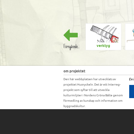
Föregående...
verktyg
om projektet
Den här webbplatsen har utvecklats av
projektet Husnyckeln. Det är ett Interreg-
projekt som syftar till att utveckla
kulturmiljöer i Nordens Gröna Bälte genom
förmedling av kunskap och information om
byggnadskultur.