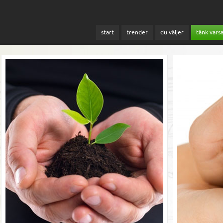
start
trender
du väljer
tänk vars