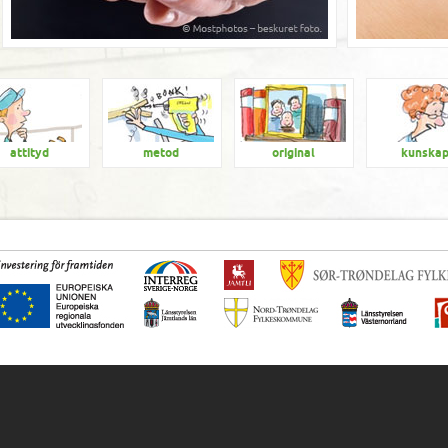
attityd
metod
original
kunska